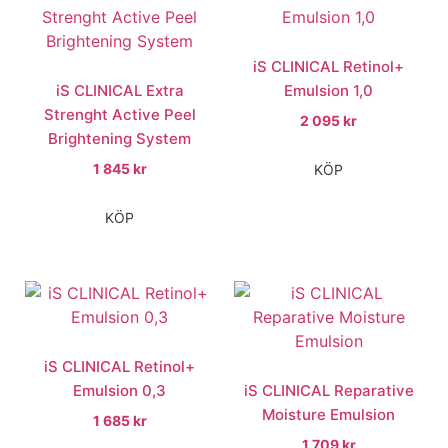
iS CLINICAL Retinol+
iS CLINICAL Extra
Emulsion 1,0
Strenght Active Peel
2 095
kr
Brightening System
1 845
kr
KÖP
KÖP
iS CLINICAL Retinol+
Emulsion 0,3
iS CLINICAL Reparative
Moisture Emulsion
1 685
kr
1 709
kr