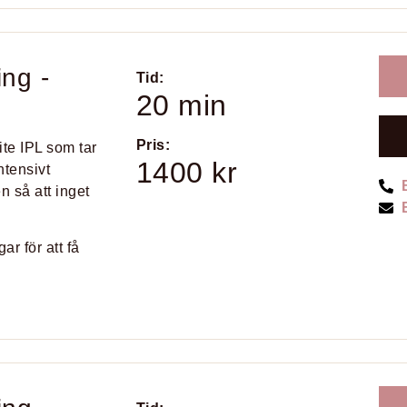
ing -
Tid:
20 min
Pris:
te IPL som tar
1400 kr
ntensivt
n så att inget
r för att få