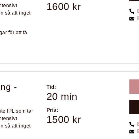
1600 kr
ntensivt
n så att inget
r för att få
ing -
Tid:
20 min
Pris:
te IPL som tar
1500 kr
ntensivt
n så att inget