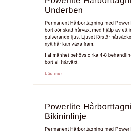
Powerlite Hårborttagn
Underben
Permanent Hårborttagning med Powerli
bort oönskad hårväxt med hjälp av ett i
pulserande ljus. Ljuset förstör hårsäcke
nytt hår kan växa fram.
I allmänhet behövs cirka 4-8 behandlinga
bort all hårväxt.
Läs mer
Powerlite Hårborttagn
Bikininlinje
Permanent Hårborttagning med Powerli