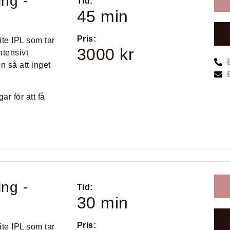
ing -
Tid:
45 min
Pris:
te IPL som tar
3000 kr
ntensivt
n så att inget
r för att få
ing -
Tid:
30 min
Pris:
te IPL som tar