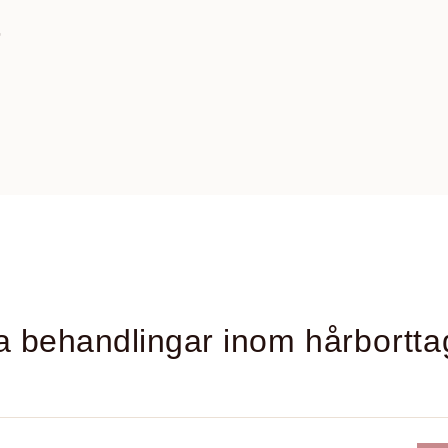
r
a behandlingar inom
hårbortta