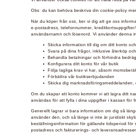
Obs: du kan behöva beskriva din cookie-policy mer ut
När du köper från oss, ber vi dig att ge oss inform
e-postadress, telefonnummer, kreditkortsuppgifter/
användarnamn och lösenord. Vi använder denna inf
Skicka information till dig om ditt konto oc
Svara på dina frågor, inklusive återköp oc
Behandla betalningar och förhindra bedräg
Konfigurera ditt konto för vår butik
Följa lagliga krav vi har, såsom momsberä
Förbättra vår butikserbjudanden
Skicka dig marknadsföringsmeddelanden, o
Om du skapar ett konto kommer vi att lagra ditt n
användas för att fylla i dina uppgifter i kassan för 
Generellt lagrar vi bara information om dig så läng
använder den, och så länge vi inte är juridiskt skyl
beställningsinformation för gällande tidsperiod för
postadress och fakturerings- och leveransadresser