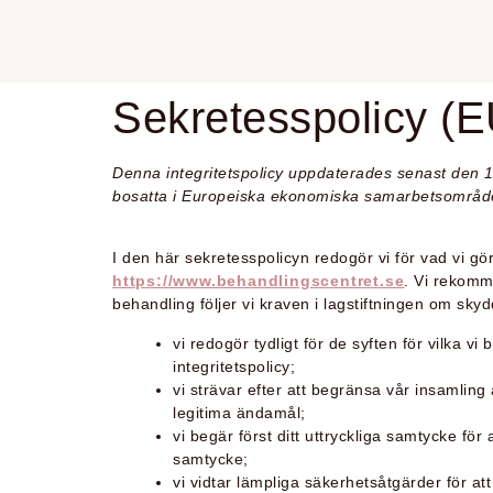
Sekretesspolicy (E
Denna integritetspolicy uppdaterades senast den 
bosatta i Europeiska ekonomiska samarbetsområd
I den här sekretesspolicyn redogör vi för vad vi gö
https://www.behandlingscentret.se
. Vi rekomm
behandling följer vi kraven i lagstiftningen om sky
vi redogör tydligt för de syften för vilka 
integritetspolicy;
vi strävar efter att begränsa vår insamling
legitima ändamål;
vi begär först ditt uttryckliga samtycke för
samtycke;
vi vidtar lämpliga säkerhetsåtgärder för a