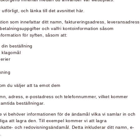
förligt, och länka till det avsnittet här.
ation som innefattar ditt namn, faktureringsadress, leveransadress
betalningsuppgifter och valfri kontoinformation såsom
ormation för syften, såsom att:
h din beställning
h klagomål
erier
kning
m du väljer att ta emot dem
amn, adress, e-postadress och telefonnummer, vilket kommer
framtida beställningar.
e vi behöver informationen för de ändamål vilka vi samlar in och
diga att lagra den. Till exempel kommer vi att lagra
 skatte- och redovisningsändamål. Detta inkluderar ditt namn, e-
.