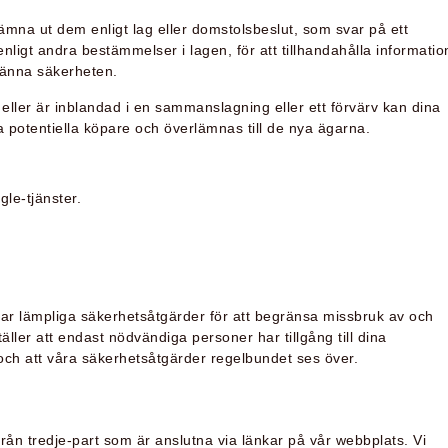
lämna ut dem enligt lag eller domstolsbeslut, som svar på ett
nligt andra bestämmelser i lagen, för att tillhandahålla informatio
männa säkerheten.
 eller är inblandad i en sammanslagning eller ett förvärv kan dina
a potentiella köpare och överlämnas till de nya ägarna.
le-tjänster.
dtar lämpliga säkerhetsåtgärder för att begränsa missbruk av och
äller att endast nödvändiga personer har tillgång till dina
d och att våra säkerhetsåtgärder regelbundet ses över.
 från tredje-part som är anslutna via länkar på vår webbplats. Vi