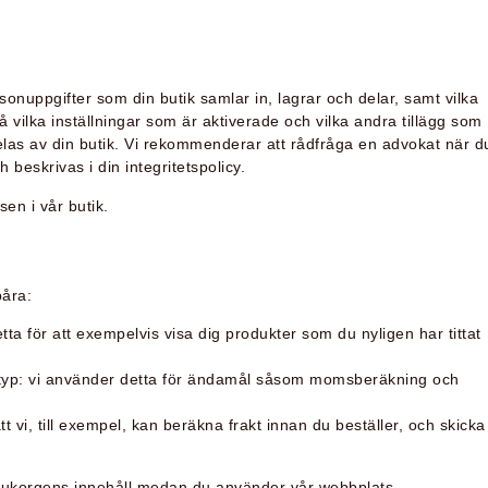
onuppgifter som din butik samlar in, lagrar och delar, samt vilka
å vilka inställningar som är aktiverade och vilka andra tillägg som
elas av din butik. Vi rekommenderar att rådfråga en advokat när d
beskrivas i din integritetspolicy.
en i vår butik.
påra:
ta för att exempelvis visa dig produkter som du nyligen har tittat
rtyp: vi använder detta för ändamål såsom momsberäkning och
t vi, till exempel, kan beräkna frakt innan du beställer, och skicka
arukorgens innehåll medan du använder vår webbplats.