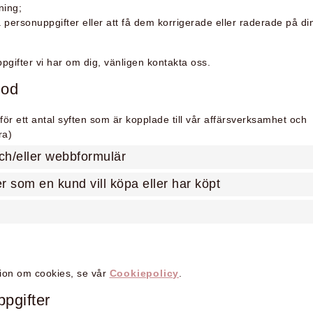
ning;
dina personuppgifter eller att få dem korrigerade eller raderade på di
ppgifter vi har om dig, vänligen kontakta oss.
iod
för ett antal syften som är kopplade till vår affärsverksamhet och
ra)
och/eller webbformulär
ter som en kund vill köpa eller har köpt
ion om cookies, se vår
Cookiepolicy
.
ppgifter