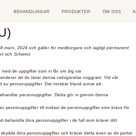
BEHANDLINGAR
PRODUKTER
OM OSS
U)
18 mars, 2024 och gäller för medborgare och lagligt permanent
et och Schweiz.
r med de uppgifter som vi får om dig via
enderar att du läser denna redogörelse noggrant. Vid vår
dd av personuppgifter. Det innebär bland annat att:
vi behandlar personuppgifter. Detta gör vi genom denna
 av personuppgifter till endast de personuppgifter som krävs för
 att behandla dina personuppgifter i de fall som kräver ditt
tt skydda dina personuppgifter och kräver detta även av de parter