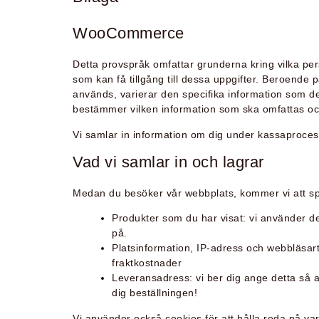
WooCommerce
Detta provspråk omfattar grunderna kring vilka pers
som kan få tillgång till dessa uppgifter. Beroende p
används, varierar den specifika information som d
bestämmer vilken information som ska omfattas och 
Vi samlar in information om dig under kassaprocess
Vad vi samlar in och lagrar
Medan du besöker vår webbplats, kommer vi att s
Produkter som du har visat: vi använder det
på.
Platsinformation, IP-adress och webbläsa
fraktkostnader
Leveransadress: vi ber dig ange detta så at
dig beställningen!
Vi använder också cookies för att hålla reda på v