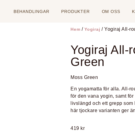
BEHANDLINGAR
PRODUKTER
OM OSS
/
/ Yogiraj All-
Hem
Yogiraj
Yogiraj All
Green
Moss Green
En yogamatta för alla. All-r
för den vana yogin, samt för
livslängd och ett grepp som 
här tjockare varianten ger ä
419
kr