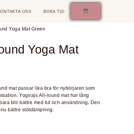
KONTAKTA OSS
BOKA TID
round Yoga Mat Green
-round Yoga Mat
ound mat passar lika bra för nybörjaren som
 studion. Yogirajs All-round mat har lång
bara blir bättre med tid och användning. Den
nnu bättre stötdämpning.