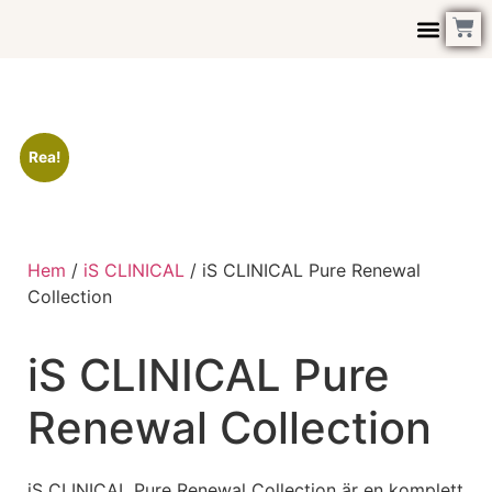
Kontakta Oss
Rea!
Hem
/
iS CLINICAL
/ iS CLINICAL Pure Renewal
Collection
iS CLINICAL Pure
Renewal Collection
iS CLINICAL Pure Renewal Collection är en komplett