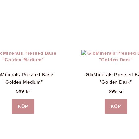
oMinerals Pressed Base
GloMinerals Pressed B
”Golden Medium”
”Golden Dark”
599
kr
599
kr
KÖP
KÖP