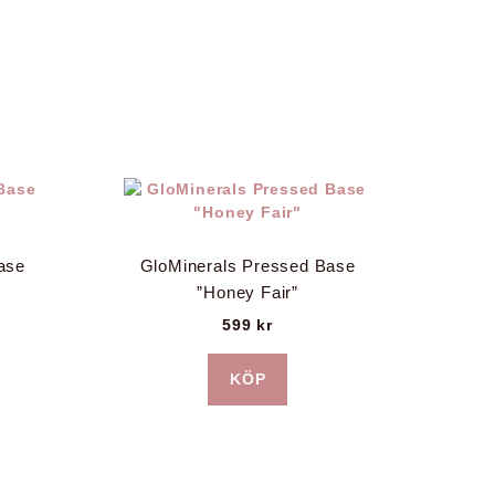
ase
GloMinerals Pressed Base
”Honey Fair”
599
kr
KÖP