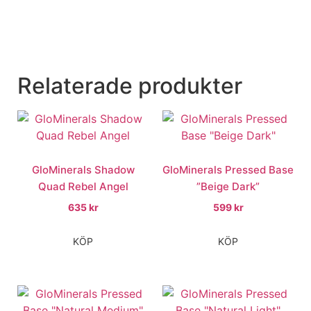
Relaterade produkter
GloMinerals Shadow
GloMinerals Pressed Base
Quad Rebel Angel
”Beige Dark”
635
kr
599
kr
KÖP
KÖP