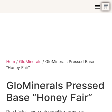
Kontakta Oss
Hem
/
GloMinerals
/ GloMinerals Pressed Base
”Honey Fair”
GloMinerals Pressed
Base ”Honey Fair”
Den bästsäljande och populära formen av