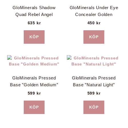
GloMinerals Shadow
GloMinerals Under Eye
Quad Rebel Angel
Concealer Golden
635
kr
450
kr
KÖP
KÖP
GloMinerals Pressed
GloMinerals Pressed
Base ”Golden Medium”
Base ”Natural Light”
599
kr
599
kr
KÖP
KÖP