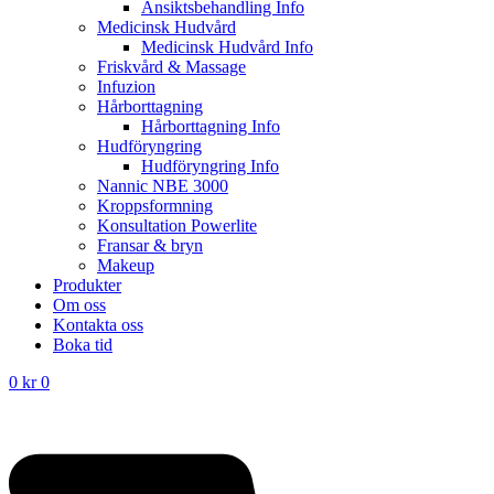
Ansiktsbehandling Info
Medicinsk Hudvård
Medicinsk Hudvård Info
Friskvård & Massage
Infuzion
Hårborttagning
Hårborttagning Info
Hudföryngring
Hudföryngring Info
Nannic NBE 3000
Kroppsformning
Konsultation Powerlite
Fransar & bryn
Makeup
Produkter
Om oss
Kontakta oss
Boka tid
0
kr
0