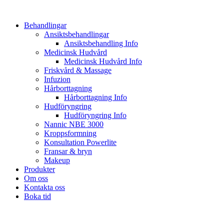
Hoppa
till
Behandlingar
innehåll
Ansiktsbehandlingar
Ansiktsbehandling Info
Medicinsk Hudvård
Medicinsk Hudvård Info
Friskvård & Massage
Infuzion
Hårborttagning
Hårborttagning Info
Hudföryngring
Hudföryngring Info
Nannic NBE 3000
Kroppsformning
Konsultation Powerlite
Fransar & bryn
Makeup
Produkter
Om oss
Kontakta oss
Boka tid