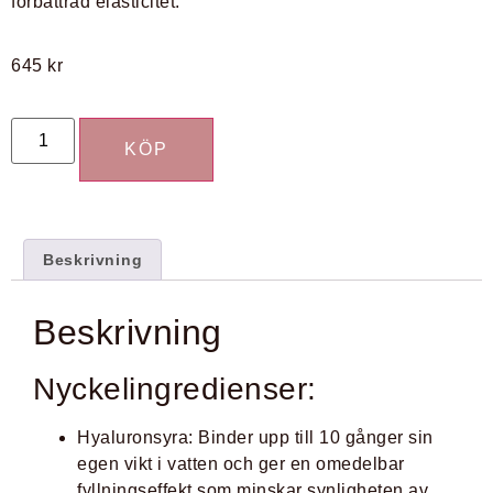
förbättrad elasticitet.​
645
kr
KÖP
Beskrivning
Beskrivning
Nyckelingredienser:
Hyaluronsyra
:
Binder upp till 10 gånger sin
egen vikt i vatten och ger en omedelbar
fyllningseffekt som minskar synligheten av