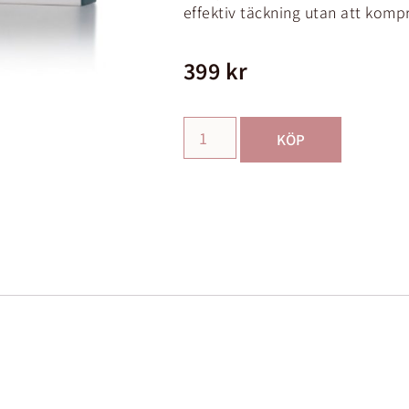
effektiv täckning utan att komp
399
kr
KÖP