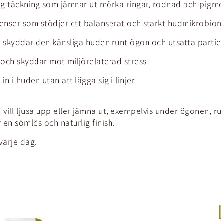
ög täckning som jämnar ut mörka ringar, rodnad och pigm
ienser som stödjer ett balanserat och starkt hudmikrobio
skyddar den känsliga huden runt ögon och utsatta partie
 och skyddar mot miljörelaterad stress
n i huden utan att lägga sig i linjer
ill ljusa upp eller jämna ut, exempelvis under ögonen, ru
 en sömlös och naturlig finish.
arje dag.