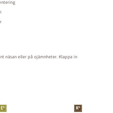
entering
m
r
nt näsan eller på ojämnheter. Klappa in