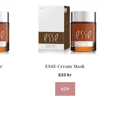
or
ESSE Cream Mask
820
kr
KÖP