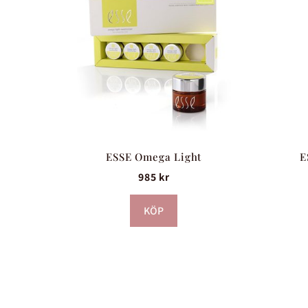
ESSE Omega Light
E
985
kr
KÖP