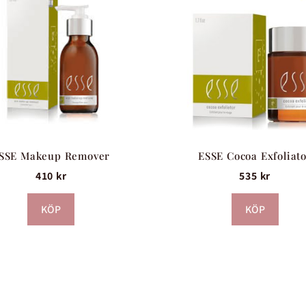
SSE Makeup Remover
ESSE Cocoa Exfoliat
410
kr
535
kr
KÖP
KÖP