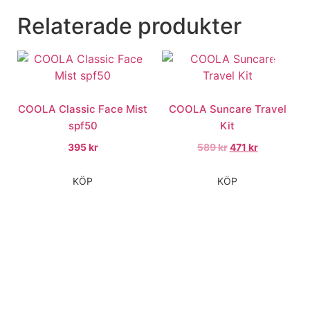
Relaterade produkter
Rea!
COOLA Classic Face Mist
COOLA Suncare Travel
spf50
Kit
395
kr
589
kr
471
kr
KÖP
KÖP