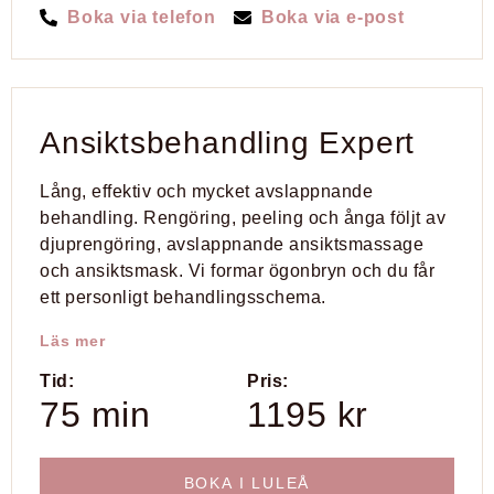
Boka via telefon
Boka via e-post
Ansiktsbehandling Expert
Lång, effektiv och mycket avslappnande
behandling. Rengöring, peeling och ånga följt av
djuprengöring, avslappnande ansiktsmassage
och ansiktsmask. Vi formar ögonbryn och du får
ett personligt behandlingsschema.
Läs mer
Tid:
Pris:
75 min
1195 kr
BOKA I LULEÅ