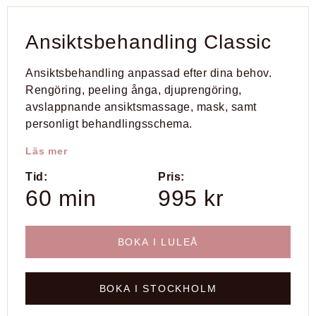
Ansiktsbehandling Classic
Ansiktsbehandling anpassad efter dina behov.
Rengöring, peeling ånga, djuprengöring,
avslappnande ansiktsmassage, mask, samt
personligt behandlingsschema.
Läs mer
Tid:
Pris:
60 min
995 kr
BOKA I LULEÅ
BOKA I STOCKHOLM