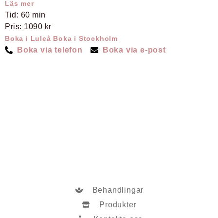
Läs mer
Tid:
60 min
Pris:
1090 kr
Boka i Luleå
Boka i Stockholm
Boka via telefon
Boka via e-post
Behandlingar
Produkter