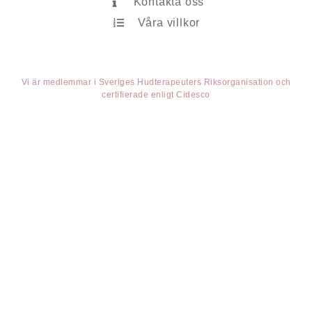
Kontakta oss
Våra villkor
Vi är medlemmar i Sveriges Hudterapeuters Riksorganisation och
certifierade enligt Cidesco