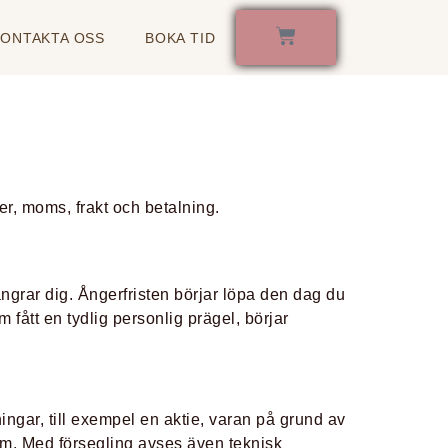
KONTAKTA OSS
BOKA TID
er, moms, frakt och betalning.
 ångrar dig. Ångerfristen börjar löpa den dag du
 fått en tydlig personlig prägel, börjar
ngar, till exempel en aktie, varan på grund av
ram. Med försegling avses även teknisk