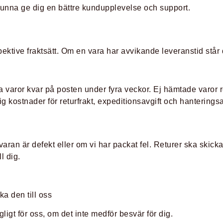
t kunna ge dig en bättre kundupplevelse och support.
tive fraktsätt. Om en vara har avvikande leveranstid står d
na varor kvar på posten under fyra veckor. Ej hämtade varor re
dig kostnader för returfrakt, expeditionsavgift och hanteringsa
an är defekt eller om vi har packat fel. Returer ska skickas
l dig.
ka den till oss
ngligt för oss, om det inte medför besvär för dig.