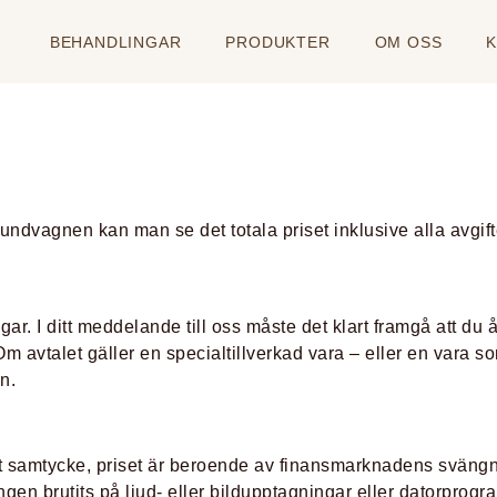
BEHANDLINGAR
PRODUKTER
OM OSS
ndvagnen kan man se det totala priset inklusive alla avgift
gar. I ditt meddelande till oss måste det klart framgå att du
m avtalet gäller en specialtillverkad vara – eller en vara som
n.
t samtycke, priset är beroende av finansmarknadens svängni
ngen brutits på ljud- eller bildupptagningar eller datorprog